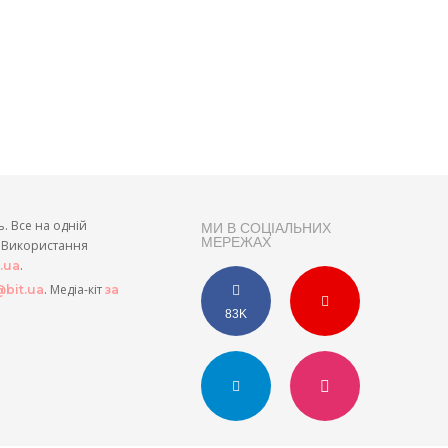
ь. Все на одній
МИ В СОЦІАЛЬНИХ
МЕРЕЖАХ
и. Використання
.
t.ua
. Медіа-кіт
bit.ua
за
83K