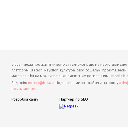
bit.ua - медіа про життя як воно є і технології, що на нього впливают
платформі: я і tech. наукпоп. культура. секс. соціальні проєкти. тест
матеріалів bit.ua можливе тільки з активним посиланням на сайт
bi
Редакція:
Щодо реклами звертайтеся на пошту
editor@bit.ua
adv@
посиланням.
Розробка сайту
Партнер по SEO