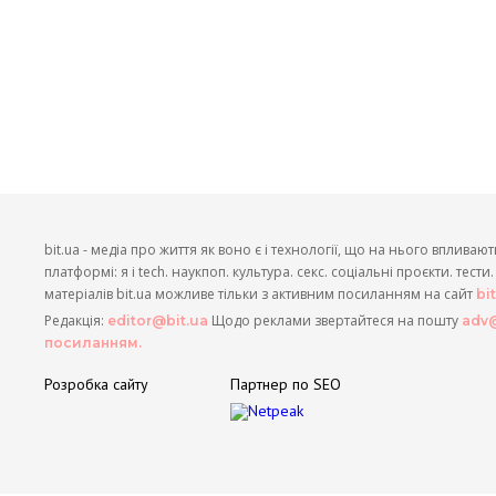
bit.ua - медіа про життя як воно є і технології, що на нього впливают
платформі: я і tech. наукпоп. культура. секс. соціальні проєкти. тест
матеріалів bit.ua можливе тільки з активним посиланням на сайт
bi
Редакція:
Щодо реклами звертайтеся на пошту
editor@bit.ua
adv@
посиланням.
Розробка сайту
Партнер по SEO