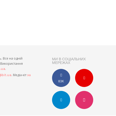
ь. Все на одній
МИ В СОЦІАЛЬНИХ
МЕРЕЖАХ
и. Використання
.
t.ua
. Медіа-кіт
bit.ua
за
83K