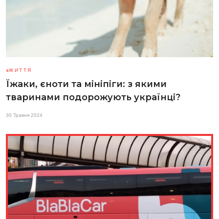
ЖИТТЯ
Їжаки, єноти та мініпіги: з якими
тваринами подорожують українці?
30 Травня 2024