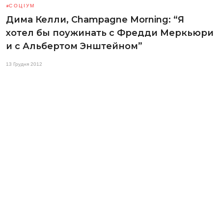
СОЦІУМ
Дима Келли, Champagne Morning: “Я
хотел бы поужинать с Фредди Меркьюри
и с Альбертом Энштейном”
13 Грудня 2012