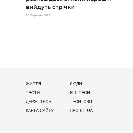
вийдуть стрічки
24 Березня 2021
ЖИТТЯ
ЛЮДИ
ТЕСТИ
Я_І_TECH
ДЕРЖ_TECH
TECH_СВІТ
КАРТА САЙТУ
ПРО BIT.UA