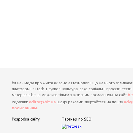
bit.ua - медіа про життя як воно є і технології, що на нього впливают
платформі: я і tech. наукпоп. культура. секс. соціальні проєкти. тест
матеріалів bit.ua можливе тільки з активним посиланням на сайт
bi
Редакція:
Щодо реклами звертайтеся на пошту
editor@bit.ua
adv@
посиланням.
Розробка сайту
Партнер по SEO