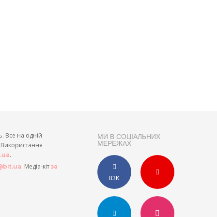
ь. Все на одній
МИ В СОЦІАЛЬНИХ
МЕРЕЖАХ
и. Використання
.
t.ua
. Медіа-кіт
bit.ua
за
83K