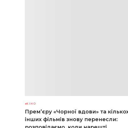
КІНО
Прем’єру «Чорної вдови» та кілько
інших фільмів знову перенесли:
розповідаємо, коли нарешті