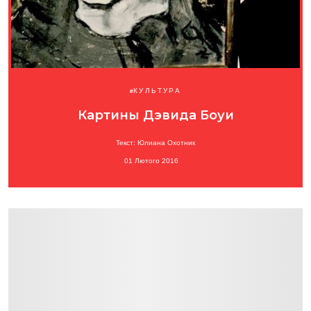
КУЛЬТУРА
Картины Дэвида Боуи
Текст: Юлиана Охотник
01 Лютого 2016