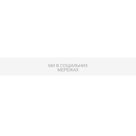
МИ В СОЦІАЛЬНИХ
МЕРЕЖАХ
83K
Розробка сайту
Партнер по SEO