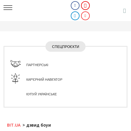
СПЕЦПРОЄКТИ
ПАРТНЕРСЬКІ
КАР'ЄРНИЙ НАВІГАТОР
КУПУЙ УКРАЇНСЬКЕ
BIT.UA
дэвид боуи