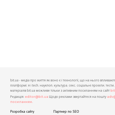
bit.ua - медіа про життя як воно є і технології, що на нього впливают
платформі: я і tech. наукпоп. культура. секс. соціальні проєкти. тест
матеріалів bit.ua можливе тільки з активним посиланням на сайт
bi
Редакція:
Щодо реклами звертайтеся на пошту
editor@bit.ua
adv@
посиланням.
Розробка сайту
Партнер по SEO