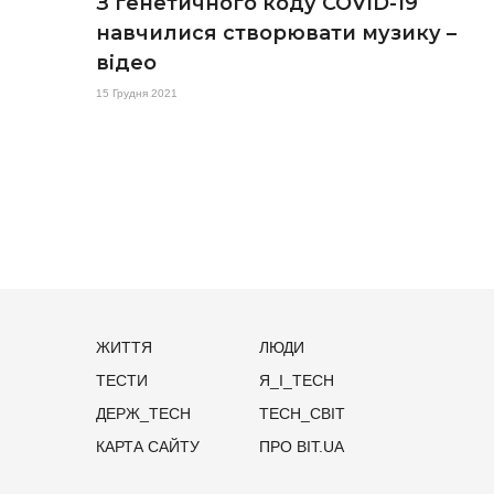
З генетичного коду COVID-19
навчилися створювати музику –
відео
15 Грудня 2021
ЖИТТЯ
ЛЮДИ
ТЕСТИ
Я_І_TECH
ДЕРЖ_TECH
TECH_СВІТ
КАРТА САЙТУ
ПРО BIT.UA