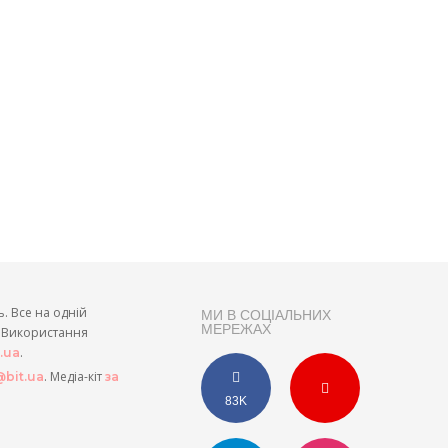
ь. Все на одній
МИ В СОЦІАЛЬНИХ
МЕРЕЖАХ
и. Використання
.
t.ua
. Медіа-кіт
bit.ua
за
83K