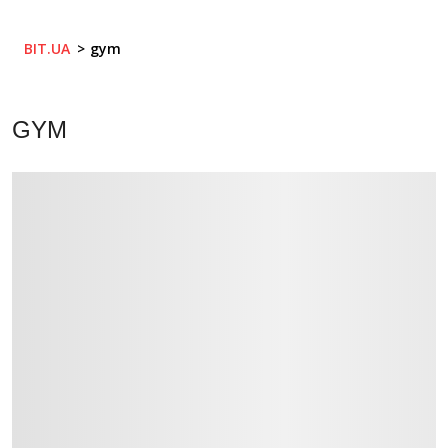
BIT.UA
gym
GYM