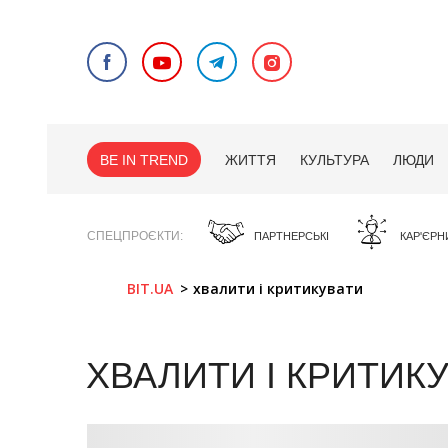
BE IN TREND
ЖИТТЯ
КУЛЬТУРА
ЛЮДИ
СПЕЦПРОЄКТИ
ПАРТНЕРСЬКІ
КАР'ЄРН
BIT.UA
хвалити і критикувати
ХВАЛИТИ І КРИТИК