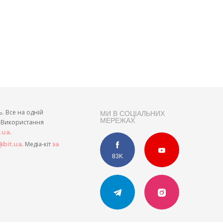
ь. Все на одній
МИ В СОЦІАЛЬНИХ
МЕРЕЖАХ
и. Використання
.
t.ua
. Медіа-кіт
bit.ua
за
83K