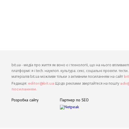
bit.ua - медіа про життя як воно є і технології, що на нього впливают
платформі: я і tech. наукпоп. культура. секс. соціальні проєкти. тест
матеріалів bit.ua можливе тільки з активним посиланням на сайт
bi
Редакція:
Щодо реклами звертайтеся на пошту
editor@bit.ua
adv@
посиланням.
Розробка сайту
Партнер по SEO