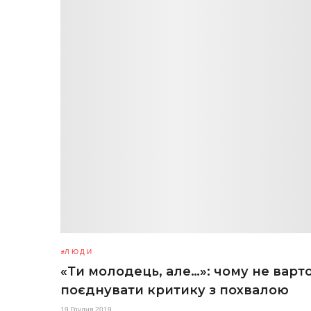
ЛЮДИ
«Ти молодець, але…»: чому не варт
поєднувати критику з похвалою
19 Грудня 2019