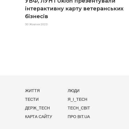
УВФ, ЛУН і Uklon презентували
інтерактивну карту ветеранських
бізнесів
30 Жовтня 2023
ЖИТТЯ
ЛЮДИ
ТЕСТИ
Я_І_TECH
ДЕРЖ_TECH
TECH_СВІТ
КАРТА САЙТУ
ПРО BIT.UA