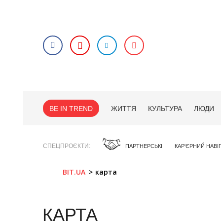
BE IN TREND
ЖИТТЯ
КУЛЬТУРА
ЛЮДИ
СПЕЦПРОЄКТИ
ПАРТНЕРСЬКІ
КАР'ЄРНИЙ НАВІ
BIT.UA
карта
КАРТА