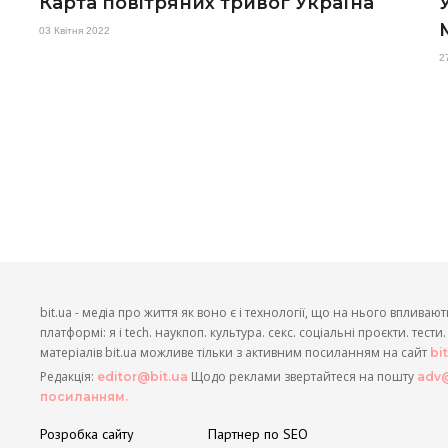
Карта повітряних тривог Україна
03 Квітня 2022
2
bit.ua - медіа про життя як воно є і технології, що на нього впливают
платформі: я і tech. наукпоп. культура. секс. соціальні проєкти. тест
матеріалів bit.ua можливе тільки з активним посиланням на сайт
bi
Редакція:
Щодо реклами звертайтеся на пошту
editor@bit.ua
adv@
посиланням.
Розробка сайту
Партнер по SEO