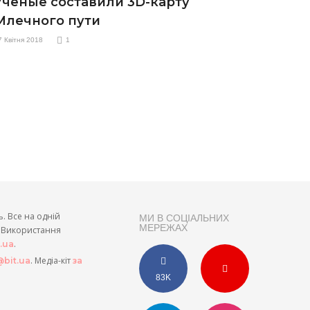
Ученые составили 3D-карту
Млечного пути
7 Квітня 2018
1
ь. Все на одній
МИ В СОЦІАЛЬНИХ
МЕРЕЖАХ
и. Використання
.
t.ua
. Медіа-кіт
bit.ua
за
83K