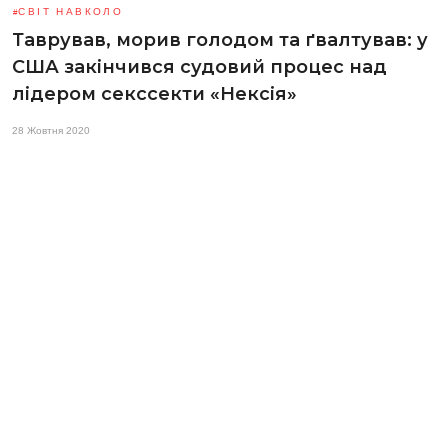
СВІТ НАВКОЛО
Таврував, морив голодом та ґвалтував: у
США закінчився судовий процес над
лідером секссекти «Нексія»
28 Жовтня 2020