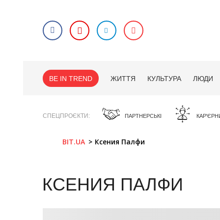
BE IN TREND
ЖИТТЯ
КУЛЬТУРА
ЛЮДИ
СПЕЦПРОЄКТИ
ПАРТНЕРСЬКІ
КАР'ЄРН
BIT.UA
Ксения Палфи
КСЕНИЯ ПАЛФИ