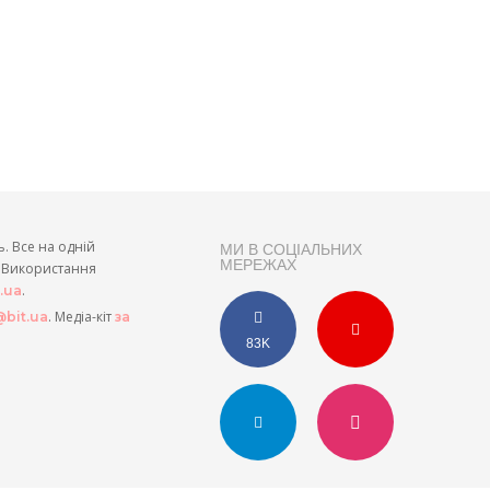
ь. Все на одній
МИ В СОЦІАЛЬНИХ
МЕРЕЖАХ
и. Використання
.
t.ua
. Медіа-кіт
bit.ua
за
83K