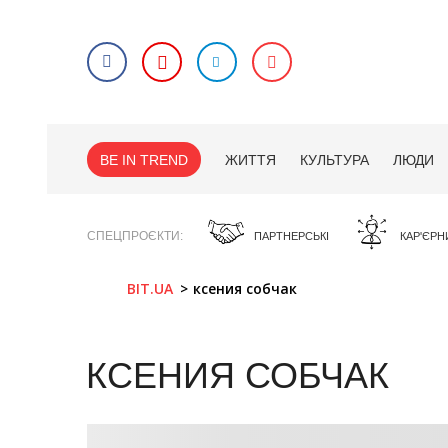
BE IN TREND
ЖИТТЯ
КУЛЬТУРА
ЛЮДИ
СПЕЦПРОЄКТИ
ПАРТНЕРСЬКІ
КАР'ЄРН
BIT.UA
ксения собчак
КСЕНИЯ СОБЧАК