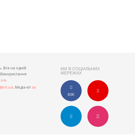
ь. Все на одній
МИ В СОЦІАЛЬНИХ
МЕРЕЖАХ
и. Використання
.
t.ua
. Медіа-кіт
bit.ua
за
83K