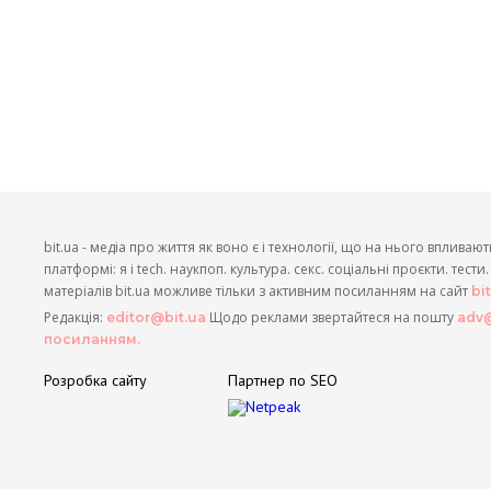
bit.ua - медіа про життя як воно є і технології, що на нього впливают
платформі: я і tech. наукпоп. культура. секс. соціальні проєкти. тест
матеріалів bit.ua можливе тільки з активним посиланням на сайт
bi
Редакція:
Щодо реклами звертайтеся на пошту
editor@bit.ua
adv@
посиланням.
Розробка сайту
Партнер по SEO