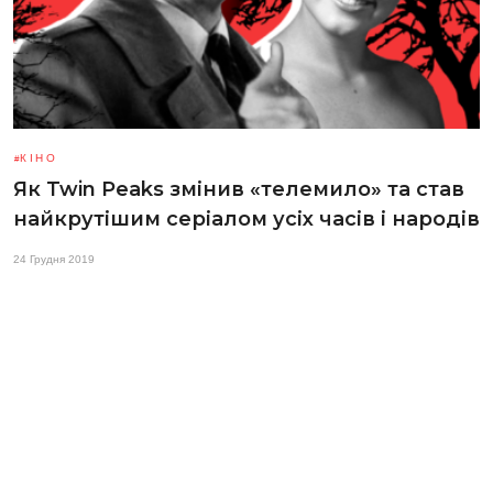
КІНО
Як Twin Peaks змінив «телемило» та став
найкрутішим серіалом усіх часів і народів
24 Грудня 2019