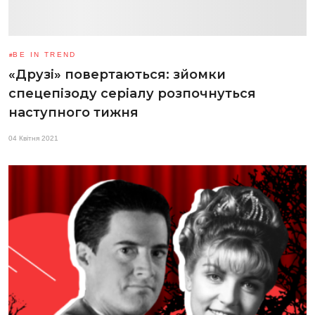
BE IN TREND
«Друзі» повертаються: зйомки
спецепізоду серіалу розпочнуться
наступного тижня
04 Квітня 2021