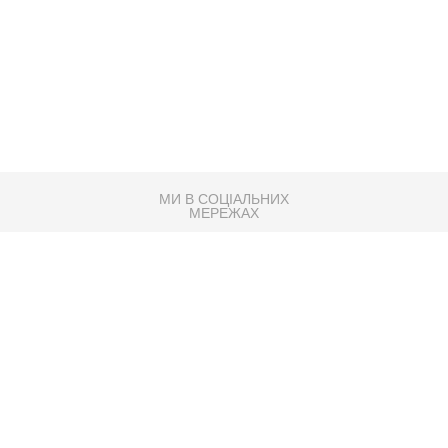
МИ В СОЦІАЛЬНИХ
МЕРЕЖАХ
83K
Розробка сайту
Партнер по SEO