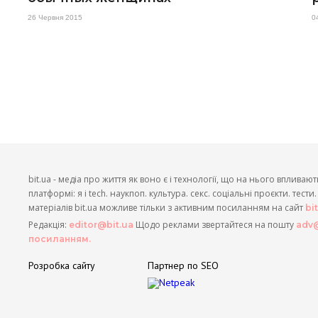
26 Червня 2015
0
bit.ua - медіа про життя як воно є і технології, що на нього впливают
платформі: я і tech. наукпоп. культура. секс. соціальні проєкти. тест
матеріалів bit.ua можливе тільки з активним посиланням на сайт
bi
Редакція:
Щодо реклами звертайтеся на пошту
editor@bit.ua
adv@
посиланням.
Розробка сайту
Партнер по SEO