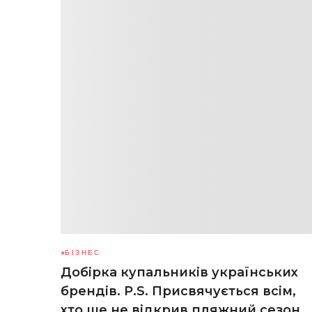
БІЗНЕС
Добірка купальників українських
брендів. P.S. Присвячується всім,
хто ще не відкрив пляжний сезон