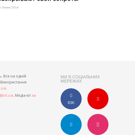
4 Липня 2014
ь. Все на одній
МИ В СОЦІАЛЬНИХ
МЕРЕЖАХ
и. Використання
.
t.ua
. Медіа-кіт
bit.ua
за
83K