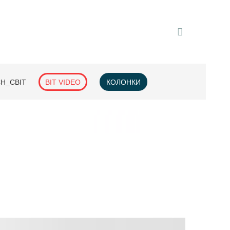
H_СВІТ
BIT VIDEO
КОЛОНКИ