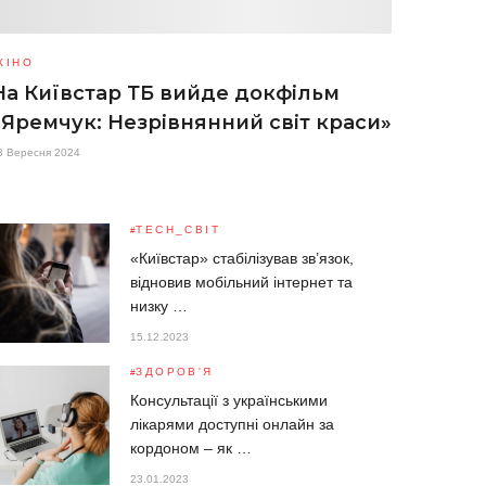
КІНО
На Київстар ТБ вийде докфільм
«Яремчук: Незрівнянний світ краси»
3 Вересня 2024
TECH_СВІТ
«Київстар» стабілізував зв’язок,
відновив мобільний інтернет та
низку …
15.12.2023
ЗДОРОВ'Я
Консультації з українськими
лікарями доступні онлайн за
кордоном – як …
23.01.2023