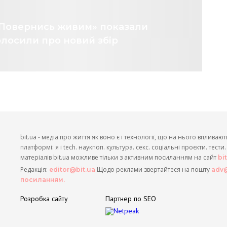
а «Повернись живим» показали
олосили про новий збір
bit.ua - медіа про життя як воно є і технології, що на нього впливают
платформі: я і tech. наукпоп. культура. секс. соціальні проєкти. тест
матеріалів bit.ua можливе тільки з активним посиланням на сайт
bi
Редакція:
Щодо реклами звертайтеся на пошту
editor@bit.ua
adv@
посиланням.
Розробка сайту
Партнер по SEO