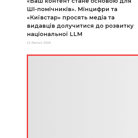
«Ваш контент стане основою для
ШІ-помічників». Мінцифри та
«Київстар» просять медіа та
видавців долучитися до розвитку
національної LLM
12 Лютого 2026