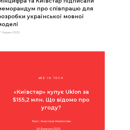
Мінцифра та Київстар підписали
меморандум про співпрацю для
розробки української мовної
моделі
7 Червня 2025
BE IN TECH
«Київстар» купує Uklon за
$155,2 млн. Що відомо про
угоду?
Текст: Анастасія Ампілогова
19 Березня 2025