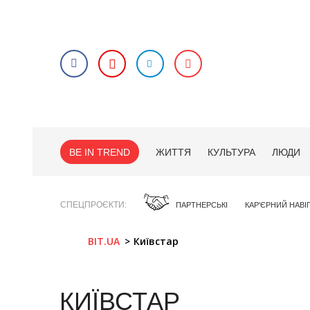
BE IN TREND
ЖИТТЯ
КУЛЬТУРА
ЛЮДИ
СПЕЦПРОЄКТИ
ПАРТНЕРСЬКІ
КАР'ЄРНИЙ НАВІ
BIT.UA
Київстар
КИЇВСТАР