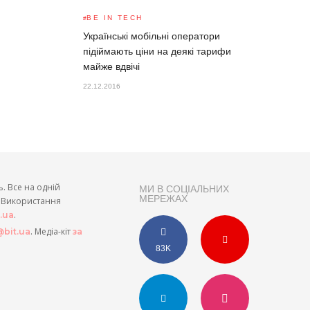
BE IN TECH
Українські мобільні оператори
підіймають ціни на деякі тарифи
майже вдвічі
22.12.2016
ь. Все на одній
МИ В СОЦІАЛЬНИХ
МЕРЕЖАХ
и. Використання
.
t.ua
. Медіа-кіт
bit.ua
за
83K