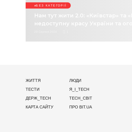
БЕЗ КАТЕГОРІЇ
Нам тут жити 2.0: «Київстар» т
недоступну красу України та ог
29 Серпня 2024
1
ЖИТТЯ
ЛЮДИ
ТЕСТИ
Я_І_TECH
ДЕРЖ_TECH
TECH_СВІТ
КАРТА САЙТУ
ПРО BIT.UA