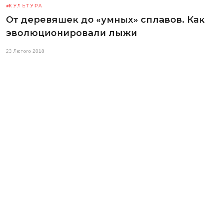
КУЛЬТУРА
От деревяшек до «умных» сплавов. Как
эволюционировали лыжи
23 Лютого 2018