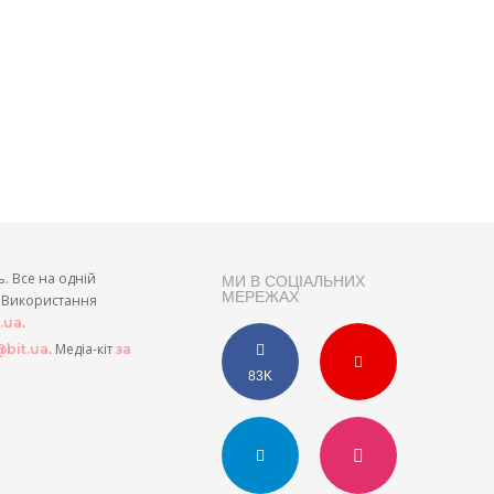
ь. Все на одній
МИ В СОЦІАЛЬНИХ
МЕРЕЖАХ
и. Використання
.
t.ua
. Медіа-кіт
bit.ua
за
83K