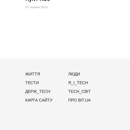
23 Червня 2018
ЖИТТЯ
ЛЮДИ
ТЕСТИ
Я_І_TECH
ДЕРЖ_TECH
TECH_СВІТ
КАРТА САЙТУ
ПРО BIT.UA