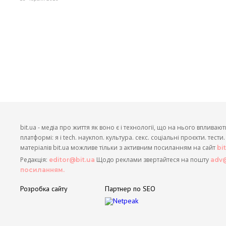
bit.ua - медіа про життя як воно є і технології, що на нього впливают
платформі: я і tech. наукпоп. культура. секс. соціальні проєкти. тест
матеріалів bit.ua можливе тільки з активним посиланням на сайт
bi
Редакція:
Щодо реклами звертайтеся на пошту
editor@bit.ua
adv@
посиланням.
Розробка сайту
Партнер по SEO