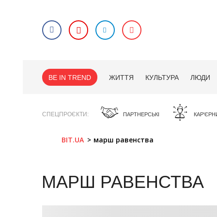
BE IN TREND
ЖИТТЯ
КУЛЬТУРА
ЛЮДИ
СПЕЦПРОЄКТИ
ПАРТНЕРСЬКІ
КАР'ЄРН
BIT.UA
марш равенства
МАРШ РАВЕНСТВА