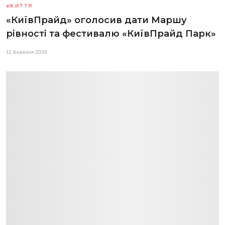
ЖИТТЯ
«КиївПрайд» оголосив дати Маршу
рівності та фестивалю «КиївПрайд Парк»
11 Березня 2026