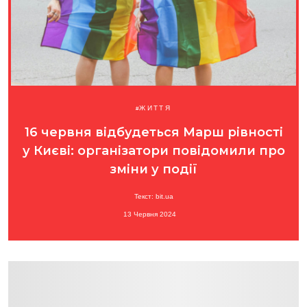
ЖИТТЯ
16 червня відбудеться Марш рівності
у Києві: організатори повідомили про
зміни у події
Текст: bit.ua
13 Червня 2024