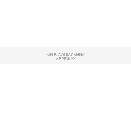
МИ В СОЦІАЛЬНИХ
МЕРЕЖАХ
83K
Розробка сайту
Партнер по SEO