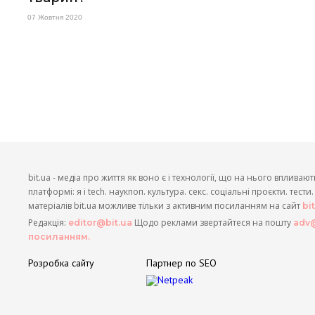
07 Жовтня 2020
bit.ua - медіа про життя як воно є і технології, що на нього впливают
платформі: я і tech. наукпоп. культура. секс. соціальні проєкти. тест
матеріалів bit.ua можливе тільки з активним посиланням на сайт
bi
Редакція:
Щодо реклами звертайтеся на пошту
editor@bit.ua
adv@
посиланням.
Розробка сайту
Партнер по SEO