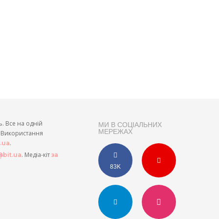
ь. Все на одній
МИ В СОЦІАЛЬНИХ
МЕРЕЖАХ
и. Використання
.
t.ua
. Медіа-кіт
bit.ua
за
83K