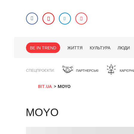
BE IN TREND
ЖИТТЯ
КУЛЬТУРА
ЛЮДИ
СПЕЦПРОЄКТИ
ПАРТНЕРСЬКІ
КАР'ЄРН
BIT.UA
MOYO
MOYO