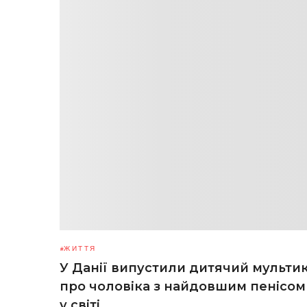
ЖИТТЯ
У Данії випустили дитячий мульти
про чоловіка з найдовшим пенісом
у світі