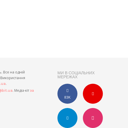
ь. Все на одній
МИ В СОЦІАЛЬНИХ
МЕРЕЖАХ
и. Використання
.
t.ua
. Медіа-кіт
bit.ua
за
83K