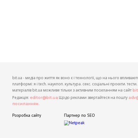
bit.ua - медіа про життя як воно є і технології, що на нього впливают
платформі: я і tech. наукпоп. культура. секс. соціальні проєкти. тест
матеріалів bit.ua можливе тільки з активним посиланням на сайт
bi
Редакція:
Щодо реклами звертайтеся на пошту
editor@bit.ua
adv@
посиланням.
Розробка сайту
Партнер по SEO