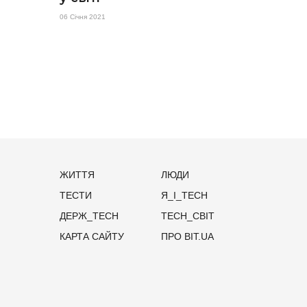
06 Січня 2021
ЖИТТЯ
ЛЮДИ
ТЕСТИ
Я_І_TECH
ДЕРЖ_TECH
TECH_СВІТ
КАРТА САЙТУ
ПРО BIT.UA