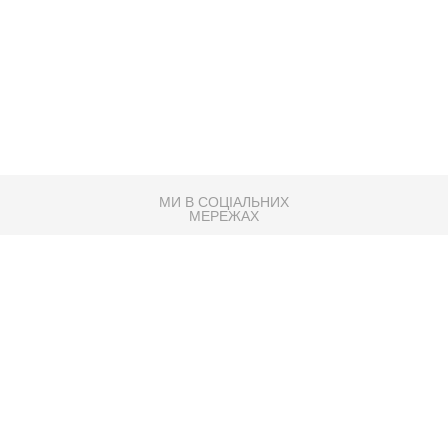
МИ В СОЦІАЛЬНИХ
МЕРЕЖАХ
83K
Розробка сайту
Партнер по SEO