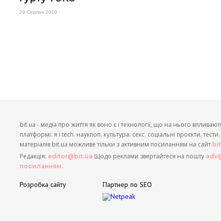
29 Серпня 2019
bit.ua - медіа про життя як воно є і технології, що на нього впливают
платформі: я і tech. наукпоп. культура. секс. соціальні проєкти. тест
матеріалів bit.ua можливе тільки з активним посиланням на сайт
bi
Редакція:
Щодо реклами звертайтеся на пошту
editor@bit.ua
adv@
посиланням.
Розробка сайту
Партнер по SEO