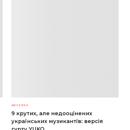
МУЗИКА
9 крутих, але недооцінених
українських музикантів: версія
гурту YUKO