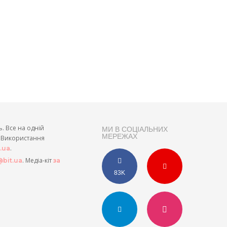
ь. Все на одній
МИ В СОЦІАЛЬНИХ
МЕРЕЖАХ
и. Використання
.
t.ua
. Медіа-кіт
bit.ua
за
83K