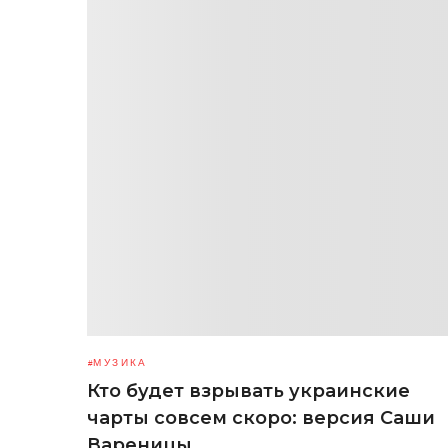
МУЗИКА
Кто будет взрывать украинские
чарты совсем скоро: версия Саши
Вареницы