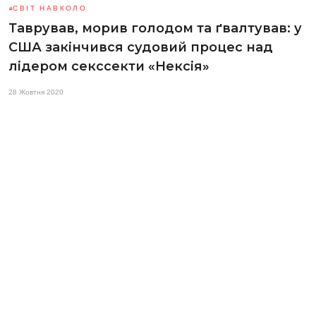
СВІТ НАВКОЛО
Таврував, морив голодом та ґвалтував: у
США закінчився судовий процес над
лідером секссекти «Нексія»
28 Жовтня 2020