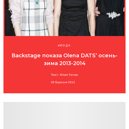
МОДА
Backstage показа Olena DATS’ осень-
зима 2013-2014
Текст: Юлия Тигнян
09 Березня 2013