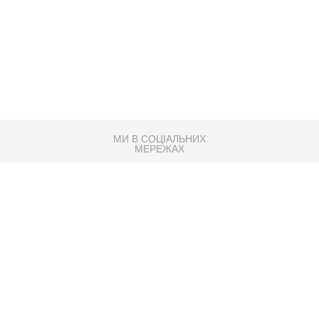
МИ В СОЦІАЛЬНИХ
МЕРЕЖАХ
83K
Розробка сайту
Партнер по SEO