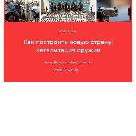
СОЦІУМ
Как построить новую страну:
легализация оружия
Текст: Владислав Недогибченко
05 Лютого 2015