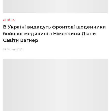
ВІЙНА
В Україні видадуть фронтові щоденники
бойової медикині з Німеччини Діани
Савіти Ваґнер
05 Лютого 2026