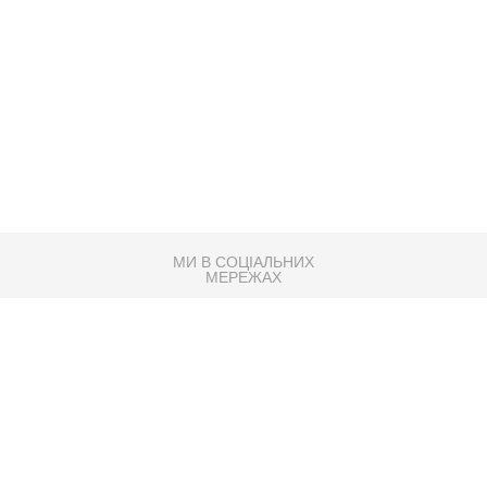
МИ В СОЦІАЛЬНИХ
МЕРЕЖАХ
83K
Розробка сайту
Партнер по SEO