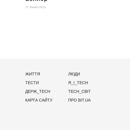
17 Липня 2013
ЖИТТЯ
ЛЮДИ
ТЕСТИ
Я_І_TECH
ДЕРЖ_TECH
TECH_СВІТ
КАРТА САЙТУ
ПРО BIT.UA