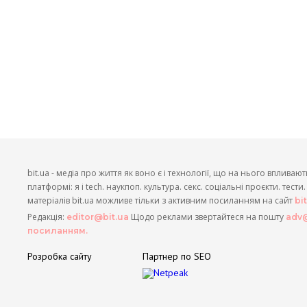
bit.ua - медіа про життя як воно є і технології, що на нього впливают
платформі: я і tech. наукпоп. культура. секс. соціальні проєкти. тест
матеріалів bit.ua можливе тільки з активним посиланням на сайт
bi
Редакція:
Щодо реклами звертайтеся на пошту
editor@bit.ua
adv@
посиланням.
Розробка сайту
Партнер по SEO