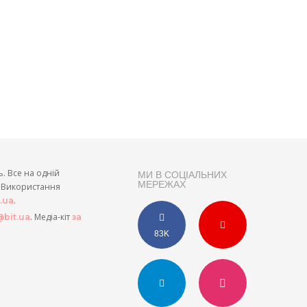
ь. Все на одній
МИ В СОЦІАЛЬНИХ
МЕРЕЖАХ
и. Використання
.
t.ua
. Медіа-кіт
bit.ua
за
83K