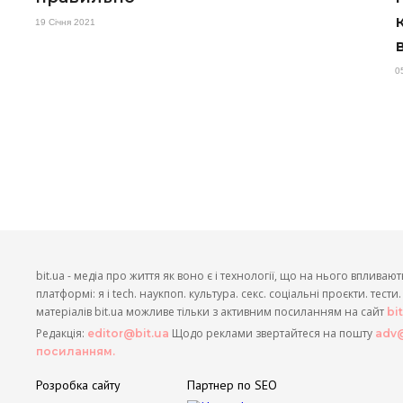
19 Січня 2021
0
bit.ua - медіа про життя як воно є і технології, що на нього впливают
платформі: я і tech. наукпоп. культура. секс. соціальні проєкти. тест
матеріалів bit.ua можливе тільки з активним посиланням на сайт
bi
Редакція:
Щодо реклами звертайтеся на пошту
editor@bit.ua
adv@
посиланням.
Розробка сайту
Партнер по SEO