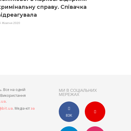
кримінальну справу. Співачка
відреагувала
5 Жовтня 2020
ь. Все на одній
МИ В СОЦІАЛЬНИХ
МЕРЕЖАХ
и. Використання
.
t.ua
. Медіа-кіт
bit.ua
за
83K