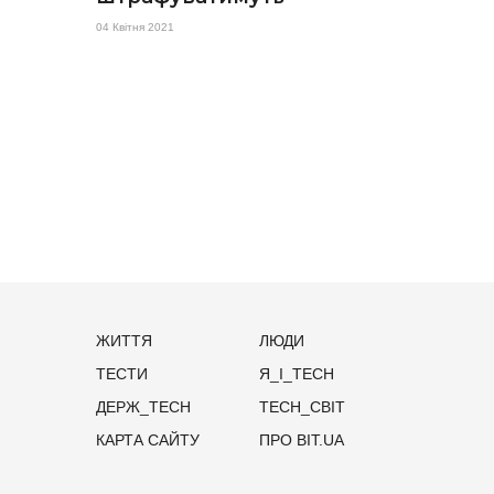
04 Квітня 2021
ЖИТТЯ
ЛЮДИ
ТЕСТИ
Я_І_TECH
ДЕРЖ_TECH
TECH_СВІТ
КАРТА САЙТУ
ПРО BIT.UA