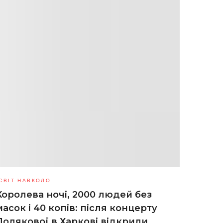
СВІТ НАВКОЛО
Королева ночі, 2000 людей без
масок і 40 копів: після концерту
Полякової в Харкові відкрили