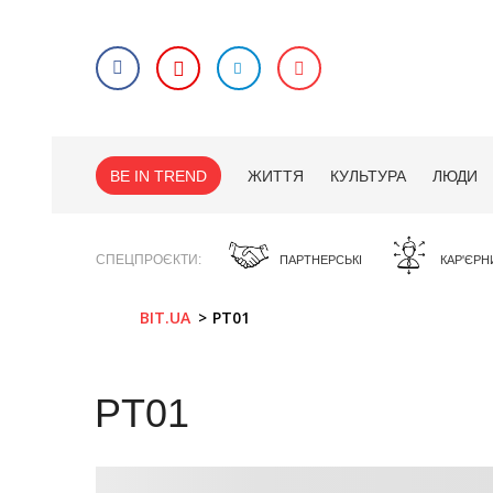
BE IN TREND
ЖИТТЯ
КУЛЬТУРА
ЛЮДИ
СПЕЦПРОЄКТИ
ПАРТНЕРСЬКІ
КАР'ЄРН
BIT.UA
PT01
PT01