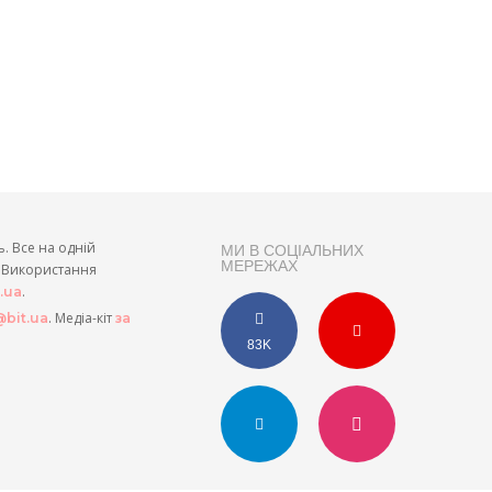
ь. Все на одній
МИ В СОЦІАЛЬНИХ
МЕРЕЖАХ
и. Використання
.
t.ua
. Медіа-кіт
bit.ua
за
83K