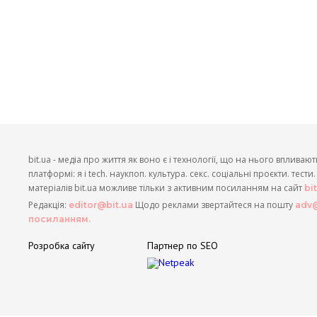
bit.ua - медіа про життя як воно є і технології, що на нього впливают
платформі: я і tech. наукпоп. культура. секс. соціальні проєкти. тест
матеріалів bit.ua можливе тільки з активним посиланням на сайт
bi
Редакція:
Щодо реклами звертайтеся на пошту
editor@bit.ua
adv@
посиланням.
Розробка сайту
Партнер по SEO