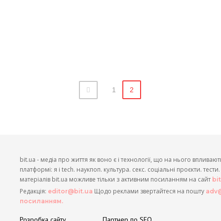
1
2
bit.ua - медіа про життя як воно є і технології, що на нього впливают
платформі: я і tech. наукпоп. культура. секс. соціальні проєкти. тест
матеріалів bit.ua можливе тільки з активним посиланням на сайт
bi
Редакція:
Щодо реклами звертайтеся на пошту
editor@bit.ua
adv@
посиланням.
Розробка сайту
Партнер по SEO