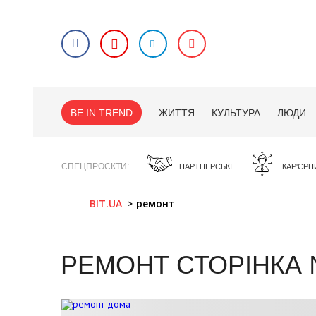
BE IN TREND
ЖИТТЯ
КУЛЬТУРА
ЛЮДИ
СПЕЦПРОЄКТИ
ПАРТНЕРСЬКІ
КАР'ЄРН
BIT.UA
ремонт
РЕМОНТ
СТОРІНКА