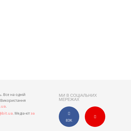
ь. Все на одній
МИ В СОЦІАЛЬНИХ
МЕРЕЖАХ
и. Використання
.
t.ua
. Медіа-кіт
bit.ua
за
83K