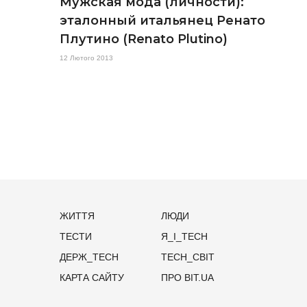
Мужская мода (личности):
эталонный итальянец Ренато
Плутино (Renato Plutino)
12 Лютого 2013
ЖИТТЯ
ЛЮДИ
ТЕСТИ
Я_І_TECH
ДЕРЖ_TECH
TECH_СВІТ
КАРТА САЙТУ
ПРО BIT.UA