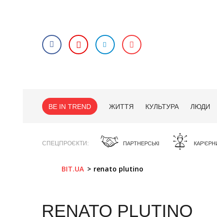
BE IN TREND
ЖИТТЯ
КУЛЬТУРА
ЛЮДИ
СПЕЦПРОЄКТИ
ПАРТНЕРСЬКІ
КАР'ЄРН
BIT.UA
renato plutino
RENATO PLUTINO