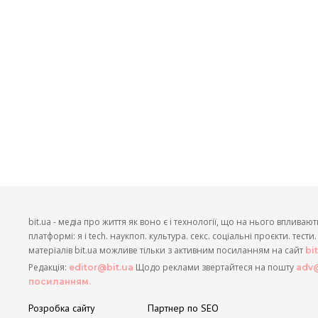
bit.ua - медіа про життя як воно є і технології, що на нього впливают
платформі: я і tech. наукпоп. культура. секс. соціальні проєкти. тест
матеріалів bit.ua можливе тільки з активним посиланням на сайт
bi
Редакція:
Щодо реклами звертайтеся на пошту
editor@bit.ua
adv@
посиланням.
Розробка сайту
Партнер по SEO