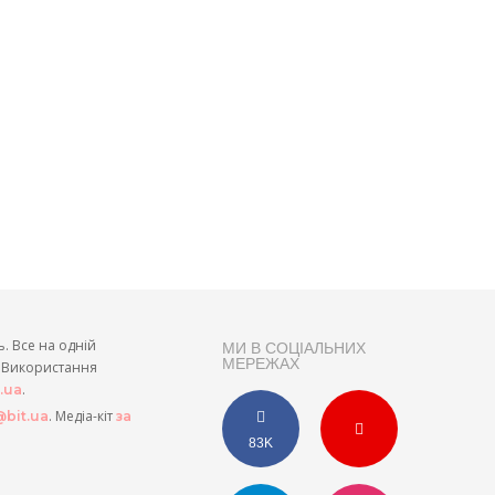
ь. Все на одній
МИ В СОЦІАЛЬНИХ
МЕРЕЖАХ
и. Використання
.
t.ua
. Медіа-кіт
bit.ua
за
83K