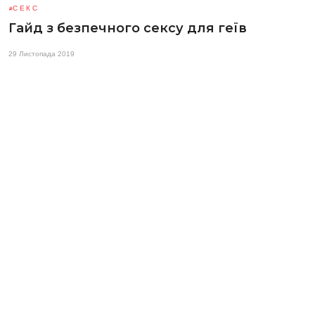
СЕКС
Гайд з безпечного сексу для геїв
29 Листопада 2019