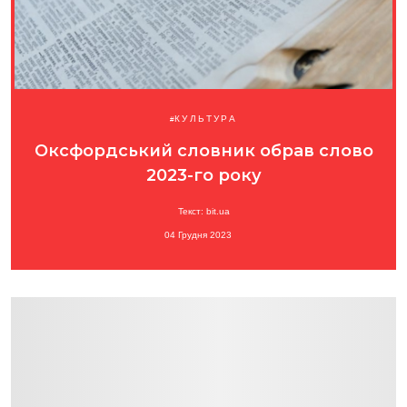
КУЛЬТУРА
Оксфордський словник обрав слово
2023-го року
Текст: bit.ua
04 Грудня 2023