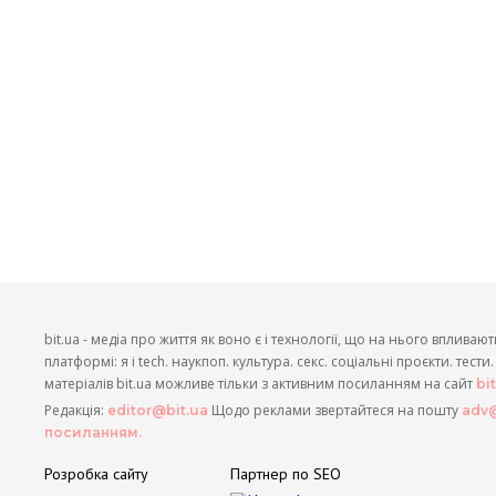
bit.ua - медіа про життя як воно є і технології, що на нього впливают
платформі: я і tech. наукпоп. культура. секс. соціальні проєкти. тест
матеріалів bit.ua можливе тільки з активним посиланням на сайт
bi
Редакція:
Щодо реклами звертайтеся на пошту
editor@bit.ua
adv@
посиланням.
Розробка сайту
Партнер по SEO