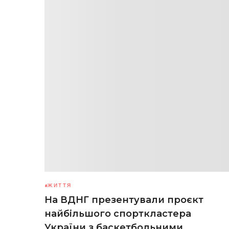
ЖИТТЯ
На ВДНГ презентували проєкт
найбільшого спорткластера
України з баскетбольними