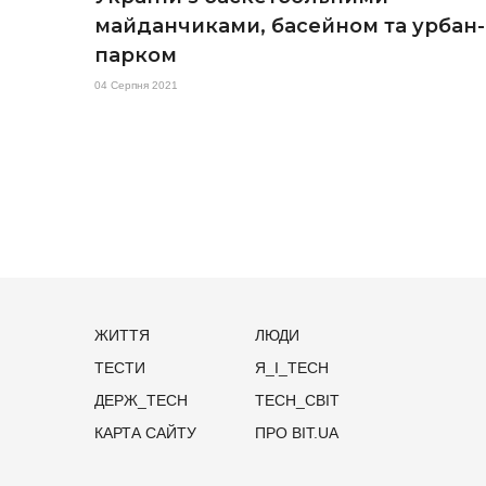
майданчиками, басейном та урбан-
парком
04 Серпня 2021
ЖИТТЯ
ЛЮДИ
ТЕСТИ
Я_І_TECH
ДЕРЖ_TECH
TECH_СВІТ
КАРТА САЙТУ
ПРО BIT.UA