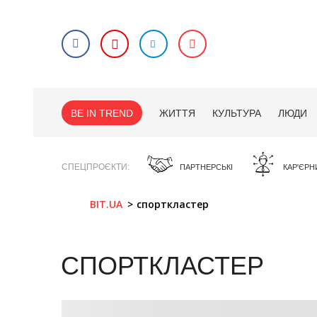
BE IN TREND
ЖИТТЯ
КУЛЬТУРА
ЛЮДИ
СПЕЦПРОЄКТИ
ПАРТНЕРСЬКІ
КАР'ЄРН
BIT.UA
спорткластер
СПОРТКЛАСТЕР