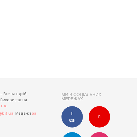
ь. Все на одній
МИ В СОЦІАЛЬНИХ
МЕРЕЖАХ
и. Використання
.
t.ua
. Медіа-кіт
bit.ua
за
83K