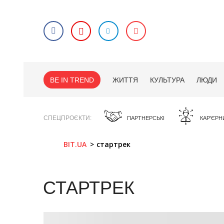
BE IN TREND
ЖИТТЯ
КУЛЬТУРА
ЛЮДИ
СПЕЦПРОЄКТИ
ПАРТНЕРСЬКІ
КАР'ЄРН
BIT.UA
стартрек
СТАРТРЕК