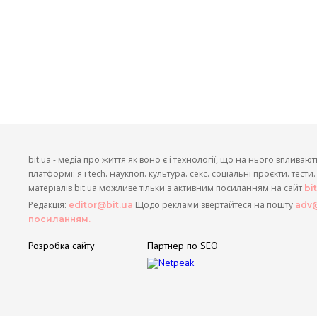
bit.ua - медіа про життя як воно є і технології, що на нього впливают
платформі: я і tech. наукпоп. культура. секс. соціальні проєкти. тест
матеріалів bit.ua можливе тільки з активним посиланням на сайт
bi
Редакція:
Щодо реклами звертайтеся на пошту
editor@bit.ua
adv@
посиланням.
Розробка сайту
Партнер по SEO