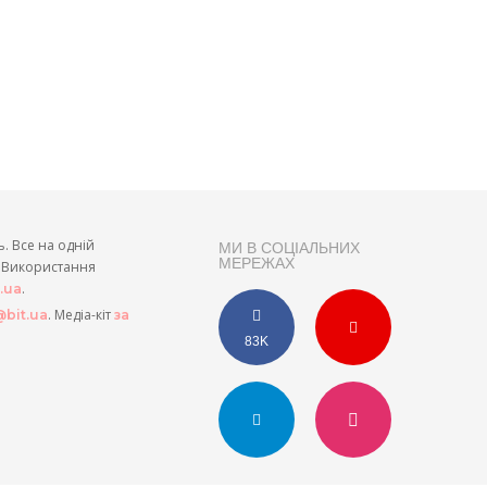
ь. Все на одній
МИ В СОЦІАЛЬНИХ
МЕРЕЖАХ
и. Використання
.
t.ua
. Медіа-кіт
bit.ua
за
83K