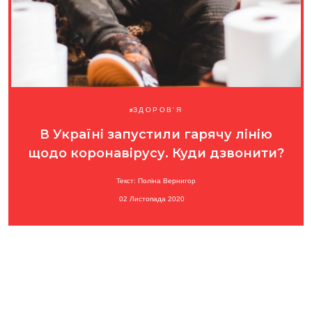
ЗДОРОВ'Я
В Україні запустили гарячу лінію
щодо коронавірусу. Куди дзвонити?
Текст: Поліна Вернигор
02 Листопада 2020