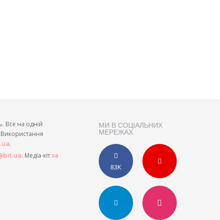
ь. Все на одній
МИ В СОЦІАЛЬНИХ
МЕРЕЖАХ
и. Використання
.
t.ua
. Медіа-кіт
bit.ua
за
83K