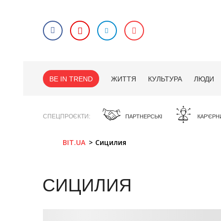
BE IN TREND
ЖИТТЯ
КУЛЬТУРА
ЛЮДИ
СПЕЦПРОЄКТИ
ПАРТНЕРСЬКІ
КАР'ЄРН
BIT.UA
Сицилия
СИЦИЛИЯ