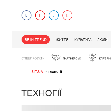
BE IN TREND
ЖИТТЯ
КУЛЬТУРА
ЛЮДИ
СПЕЦПРОЄКТИ
ПАРТНЕРСЬКІ
КАР'ЄРН
BIT.UA
техногії
ТЕХНОГІЇ