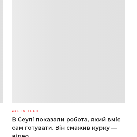
BE IN TECH
В Сеулі показали робота, який вміє
ь
сам готувати. Він смажив курку —
відео