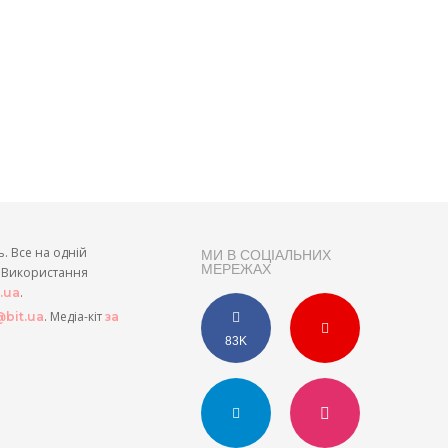
ь. Все на одній
МИ В СОЦІАЛЬНИХ
МЕРЕЖАХ
и. Використання
.
t.ua
. Медіа-кіт
bit.ua
за
83K