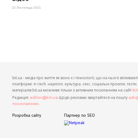
22 Листопада 2021
bit.ua - медіа про життя як воно є і технології, що на нього впливают
платформі: я і tech. наукпоп. культура. секс. соціальні проєкти. тест
матеріалів bit.ua можливе тільки з активним посиланням на сайт
bi
Редакція:
Щодо реклами звертайтеся на пошту
editor@bit.ua
adv@
посиланням.
Розробка сайту
Партнер по SEO