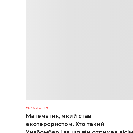
ЕКОЛОГІЯ
Математик, який став
екотерористом. Хто такий
Унабомбер і за що він отримав вісі