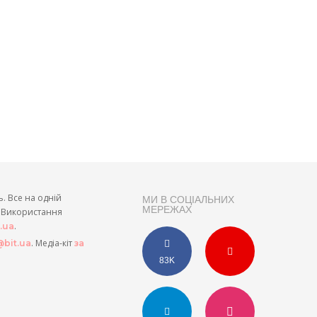
ь. Все на одній
МИ В СОЦІАЛЬНИХ
МЕРЕЖАХ
и. Використання
.
t.ua
. Медіа-кіт
bit.ua
за
83K