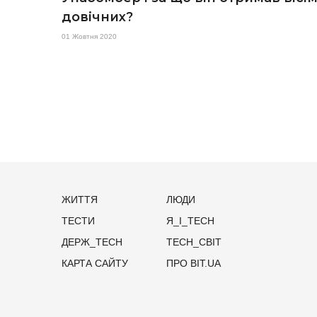
довічних?
01 Жовтня 2020
ЖИТТЯ
ЛЮДИ
ТЕСТИ
Я_І_TECH
ДЕРЖ_TECH
TECH_СВІТ
КАРТА САЙТУ
ПРО BIT.UA