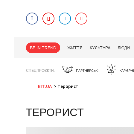
BE IN TREND
ЖИТТЯ
КУЛЬТУРА
ЛЮДИ
СПЕЦПРОЄКТИ
ПАРТНЕРСЬКІ
КАР'ЄРН
BIT.UA
терорист
ТЕРОРИСТ