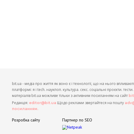
bit.ua - медіа про життя як воно є і технології, що на нього впливают
платформі: я і tech. наукпоп. культура. секс. соціальні проєкти. тест
матеріалів bit.ua можливе тільки з активним посиланням на сайт
bi
Редакція:
Щодо реклами звертайтеся на пошту
editor@bit.ua
adv@
посиланням.
Розробка сайту
Партнер по SEO