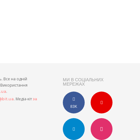
ь. Все на одній
МИ В СОЦІАЛЬНИХ
МЕРЕЖАХ
и. Використання
.
t.ua
. Медіа-кіт
bit.ua
за
83K