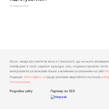
14 Жовтня 2020
bit.ua - медіа про життя як воно є і технології, що на нього впливают
платформі: я і tech. наукпоп. культура. секс. соціальні проєкти. тест
матеріалів bit.ua можливе тільки з активним посиланням на сайт
bi
Редакція:
Щодо реклами звертайтеся на пошту
editor@bit.ua
adv@
посиланням.
Розробка сайту
Партнер по SEO