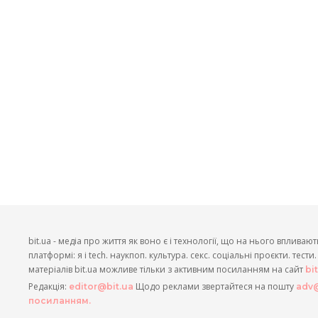
bit.ua - медіа про життя як воно є і технології, що на нього впливают
платформі: я і tech. наукпоп. культура. секс. соціальні проєкти. тест
матеріалів bit.ua можливе тільки з активним посиланням на сайт
bi
Редакція:
Щодо реклами звертайтеся на пошту
editor@bit.ua
adv@
посиланням.