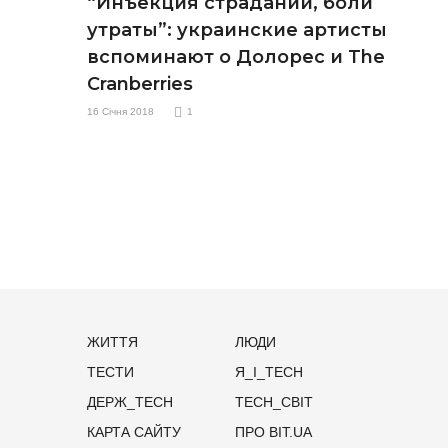
“Инъекция страданий, боли
утраты”: украинские артисты
вспоминают о Долорес и The
Cranberries
16 Січня 2018
1
ЖИТТЯ
ЛЮДИ
ТЕСТИ
Я_І_TECH
ДЕРЖ_TECH
TECH_СВІТ
КАРТА САЙТУ
ПРО BIT.UA