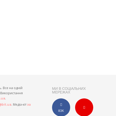
ь. Все на одній
МИ В СОЦІАЛЬНИХ
МЕРЕЖАХ
и. Використання
.
t.ua
. Медіа-кіт
bit.ua
за
83K