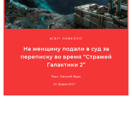
СВІТ НАВКОЛО
На женщину подали в суд за
переписку во время “Стражей
Галактики 2”
Текст: Евгений Мори
21 Травня 2017