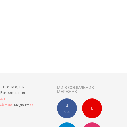
ь. Все на одній
МИ В СОЦІАЛЬНИХ
МЕРЕЖАХ
и. Використання
.
t.ua
. Медіа-кіт
bit.ua
за
83K