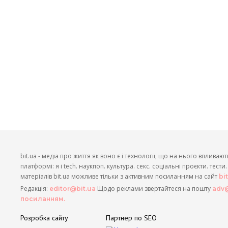
bit.ua - медіа про життя як воно є і технології, що на нього впливают
платформі: я і tech. наукпоп. культура. секс. соціальні проєкти. тест
матеріалів bit.ua можливе тільки з активним посиланням на сайт
bi
Редакція:
Щодо реклами звертайтеся на пошту
editor@bit.ua
adv@
посиланням.
Розробка сайту
Партнер по SEO