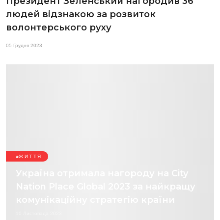
Президент Зеленський нагородив 36
людей відзнакою за розвиток
волонтерського руху
05 Грудня 2023
ЖИТТЯ
Україна отримала нагороду на City
Nation Place Global 2023 за найкращу
комунікаційну стратегію країни
10 Листопада 2023