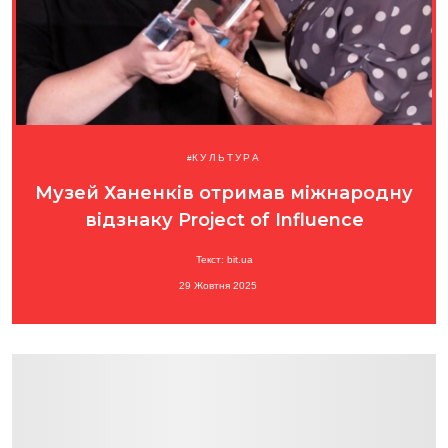
КУЛЬТУРА
Музей Ханенків отримав міжнародну
відзнаку Project of Influence
Текст: bit.ua
29 Жовтня 2025