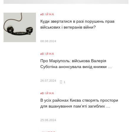
ВІЙНА
Куди звертатися в разі порушень прав
військових і ветеранів війни?
08.08.2024
ВІЙНА
Про Маріуполь: військова Валерія
Суботіна анонсувала вихід книжки …
26.07.2024
1
ВІЙНА
В усіх районах Києва створять простори
для вшанування пам’яті загиблих …
25.06.2024