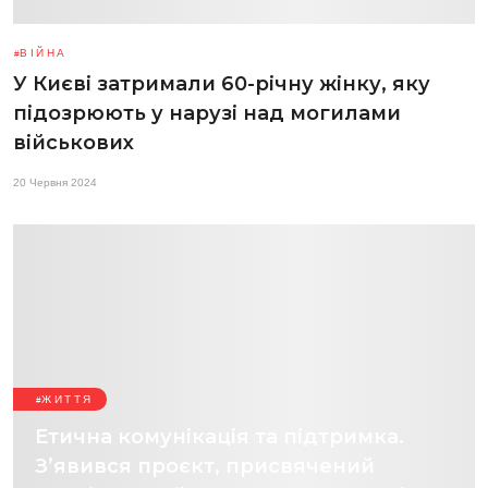
ВІЙНА
У Києві затримали 60-річну жінку, яку
підозрюють у нарузі над могилами
військових
20 Червня 2024
ЖИТТЯ
Етична комунікація та підтримка.
З’явився проєкт, присвячений