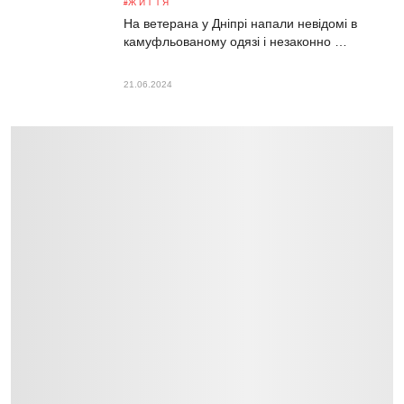
ЖИТТЯ
На ветерана у Дніпрі напали невідомі в
камуфльованому одязі і незаконно …
21.06.2024