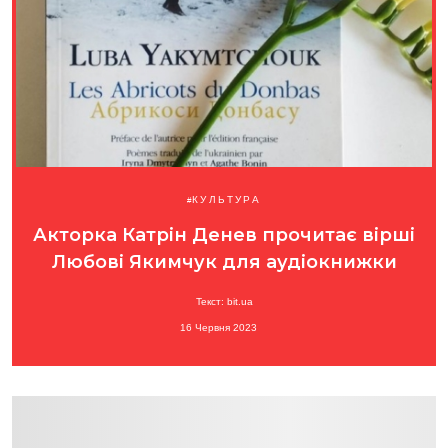
КУЛЬТУРА
Акторка Катрін Денев прочитає вірші
Любові Якимчук для аудіокнижки
Текст: bit.ua
16 Червня 2023