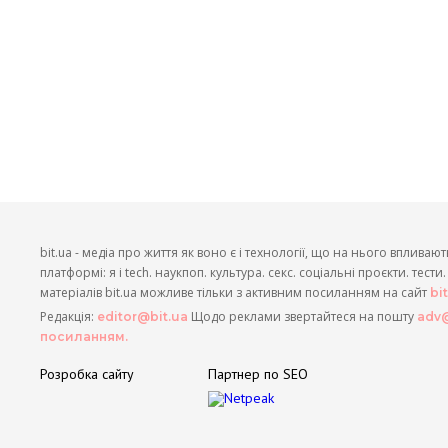
bit.ua - медіа про життя як воно є і технології, що на нього впливают
платформі: я і tech. наукпоп. культура. секс. соціальні проєкти. тест
матеріалів bit.ua можливе тільки з активним посиланням на сайт
bi
Редакція:
Щодо реклами звертайтеся на пошту
editor@bit.ua
adv@
посиланням.
Розробка сайту
Партнер по SEO