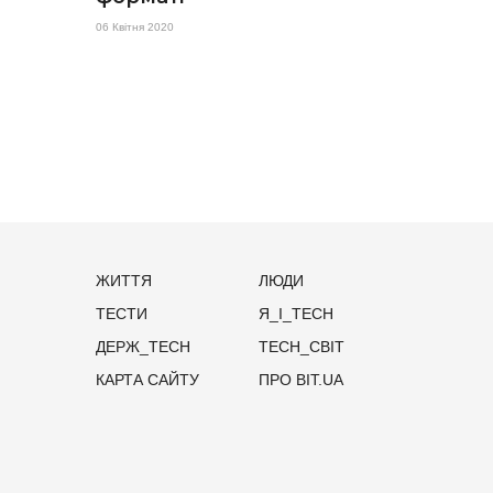
06 Квітня 2020
ЖИТТЯ
ЛЮДИ
ТЕСТИ
Я_І_TECH
ДЕРЖ_TECH
TECH_СВІТ
КАРТА САЙТУ
ПРО BIT.UA