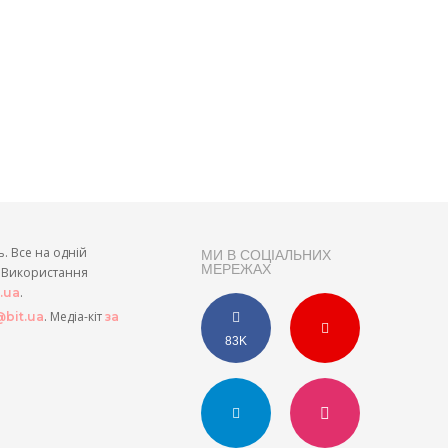
ь. Все на одній
МИ В СОЦІАЛЬНИХ
МЕРЕЖАХ
и. Використання
.
t.ua
. Медіа-кіт
bit.ua
за
83K